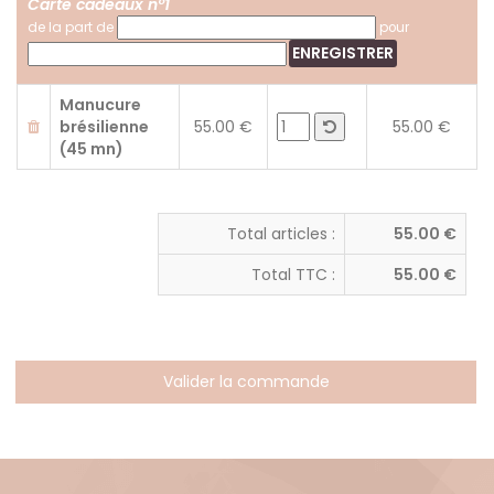
Carte cadeaux n°1
de la part de
pour
ENREGISTRER
Manucure
brésilienne
55.00 €
55.00 €
(45 mn)
Total articles :
55.00 €
Total TTC :
55.00 €
Valider la commande