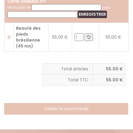
Carte cadeaux n°1
de la part de
pour
ENREGISTRER
Beauté des
pieds
55.00 €
55.00 €
brésilienne
(45 mn)
Total articles :
55.00 €
Total TTC :
55.00 €
Valider la commande